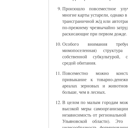
Произошло повсеместное улу
многие карты устарели, однако в
трансграничной ж/д или автотра
по-прежнему чрезвычайно затру
раскисающие при первом дожде.
Особого внимания требу
мимопоселенная) структура 
собственной субкультурой, 
средой обитания.
Повсеместно можно конста
привыкание к товарно-денеж
ареалах зерновых и животно
больше, чем в лесных.
В целом по малым городам мож
высокой меры самоорганизации
независимость от региональной
Ульяновской области). Это 
целесообразность формирован