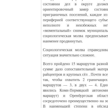
состоянии дел в округе долже
ориентировочный замер состо
приграничных поселений, каждое из
периферией соответствующего субъ
неполноте и неизбежных нет
«моментальный» снимок муниципаль
социологическая молва предписывае
наименее продвинутых.
Социологическая молва справедлив
ситуация значительно сложнее.
Всего пройдено 15 маршрутов разной
сумме дало сопоставительный матер
райцентров и крупных сёл . Почти вс
так, чтобы охватить 2 граничащих
маршрутов — 3, в двух — 4. Един
явились Коми-Пермяцкий автономн
маршрут) и Оренбургская облас
сосредоточено преимущественно на зо
В наименьшей степени в обслед