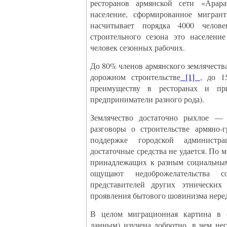
ресторанов армянской сети «Арара
население, сформированное мигрант
насчитывает порядка 4000 челов
строительного сезона это население
человек сезонных рабочих.
До 80% членов армянского землячества
дорожном строительстве
[1]
, до 1
преимуществу в ресторанах и п
предприниматели разного рода).
Землячество достаточно рыхлое — 
разговоры о строительстве армяно-
поддержке городской администра
достаточные средства не удается. По 
принадлежащих к разным социальным
ощущают недоброжелательства
представителей других этнических
проявления бытового шовинизма нере
В целом миграционная картина в 
данным) изучена добротно, в чем не