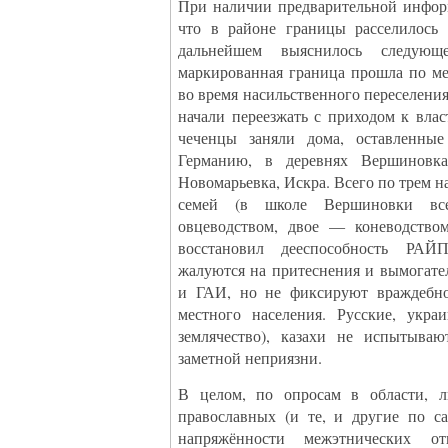
При наличии предварительной инфор
что в районе границы расселилось 
дальнейшем выяснилось следующ
маркированная граница прошла по ме
во время насильственного переселени
начали переезжать с приходом к вла
чеченцы заняли дома, оставленны
Германию, в деревнях Вершиновка
Новомарьевка, Искра. Всего по трем 
семей (в школе Вершиновки все
овцеводством, двое — коневодство
восстановил дееспособность РА
жалуются на притеснения и вымогате
и ГАИ, но не фиксируют враждебно
местного населения. Русские, укра
землячество), казахи не испытыва
заметной неприязни.
В целом, по опросам в области,
православных (и те, и другие по с
напряжённости межэтнических о