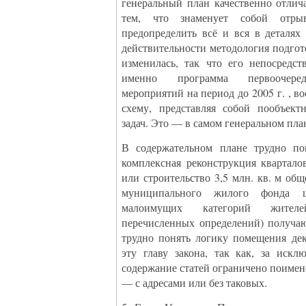
генеральный план качественно отлич
тем, что знаменует собой отр
предопределить всё и вся в деталях
действительности методология подгот
изменилась, так что его непосредст
именно программа первоочеред
мероприятий на период до 2005 г. , 
схему, представляя собой пообъект
задач. Это — в самом генеральном пла
В содержательном плане трудно по
комплексная реконструкция квартало
или строительство 3,5 млн. кв. м о
муниципального жилого фонда ц
малоимущих категорий жител
перечисленных определений) получаю
трудно понять логику помещения де
эту главу закона, так как, за искл
содержание статей ограничено поиме
— с адресами или без таковых.