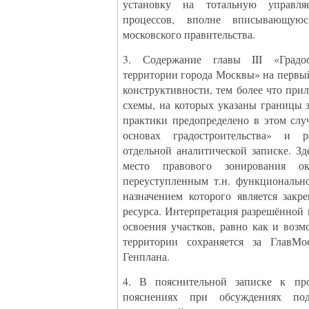
установку на тотальную управляе
процессов, вполне вписывающую
московского правительства.
3. Содержание главы III «Градос
территории города Москвы» на первый
конструктивности, тем более что при
схемы, на которых указаны границы 
практики предопределено в этом сл
основах градостроительства» и 
отдельной аналитической записке. Зде
место правового зонирования ока
переуступленным т.н. функциональн
назначением которого является закр
ресурса. Интерпретация разрешённой
освоения участков, равно как и воз
территории сохраняется за Глав
Генплана.
4. В пояснительной записке к пр
пояснениях при обсуждениях под