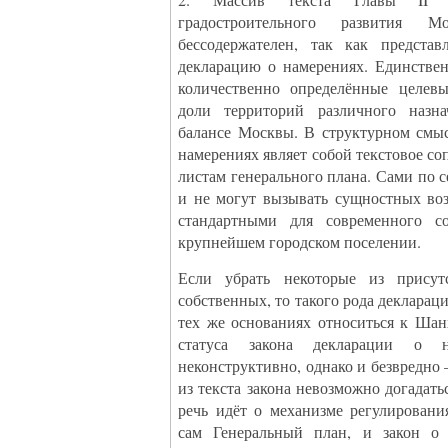
2. Массив текста Главы II «
градостроительного развития М
бессодержателен, так как предста
декларацию о намерениях. Единствен
количественно определённые целевы
доли территорий различного назна
балансе Москвы. В структурном смыс
намерениях являет собой текстовое с
листам генерального плана. Сами по 
и не могут вызывать сущностных воз
стандартными для современного со
крупнейшем городском поселении.
Если убрать некоторые из прису
собственных, то такого рода декларац
тех же основаниях относиться к Ша
статуса закона декларации о 
неконструктивно, однако и безвредно 
из текста закона невозможно догадатьс
речь идёт о механизме регулирован
сам Генеральный план, и закон о