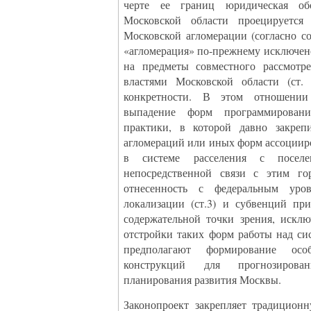
черте ее границ юридическая об
Московской области проецируется 
Московской агломерации (согласно с
«агломерация» по-прежнему исключен
на предметы совместного рассмотре
властями Московской области (ст.
конкретности. В этом отношении 
выпадение форм программирован
практики, в которой давно закреп
агломераций или иных форм ассоциир
в системе расселения с поселе
непосредственной связи с этим го
отнесенность с федеральным уро
локализации (ст.3) и субвенций пр
содержательной точки зрения, искл
отстройки таких форм работы над си
предполагают формирование особ
конструкций для прогнозирова
планирования развития Москвы.
Законопроект закрепляет традицион