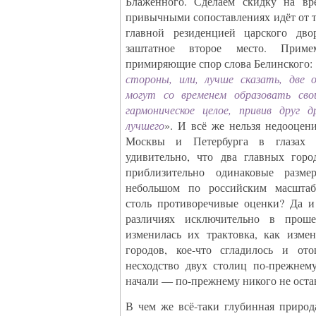
Блаженного. Сделаем скидку на в
привычными сопоставлениях идёт от то
главной резиденцией царского дво
заштатное второе место. При
примиряющие спор слова Белинского: 
стороны, или, лучше сказать, две 
могут со временем образовать сво
гармоническое целое, привив друг 
лучшего
». И всё же нельзя недооцен
Москвы и Петербурга в глазах с
удивительно, что два главных горо
приблизительно одинаковые разм
небольшом по российским масштаб
столь противоречивые оценки? Да и
различиях исключительно в прош
изменилась их трактовка, как изме
городов, кое-что сгладилось и от
несходство двух столиц по-прежне
начали — по-прежнему никого не ост
В чем же всё-таки глубинная природ