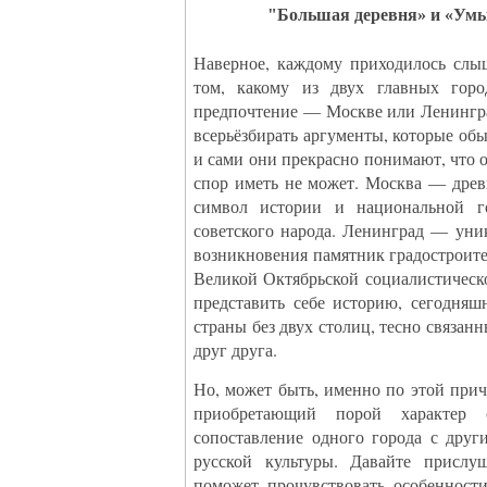
"Большая деревня» и «Ум
Наверное, каждому приходилось слы
том, какому из двух главных горо
предпочтение — Москве или Ленингра
всерьёзбирать аргументы, которые об
и сами они прекрасно понимают, что 
спор иметь не может. Москва — древ
символ истории и национальной го
советского народа. Ленинград — уни
возникновения памятник градостроите
Великой Октябрьской социалистичес
представить себе историю, сегодня
страны без двух столиц, тесно связа
друг друга.
Но, может быть, именно по этой при
приобретающий порой характер с
сопоставление одного города с друг
русской культуры. Давайте прислу
поможет прочувствовать особенност