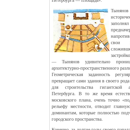
Тынян
историч
заполня
предначе
напротив
свои 
сложив
застройко
— Тынянов удивительно проница
архитектурно-пространственного разл
Геометрическая заданность регу
превращает сами здания в своего род
для строительства гигантской а
Петербурга. В то же время естест
московского плана, очень точно «п
рельефу местности, отводит главну
доминантам, которые полностью под
городского пространства.
Конечно, за долгие годы своего парал