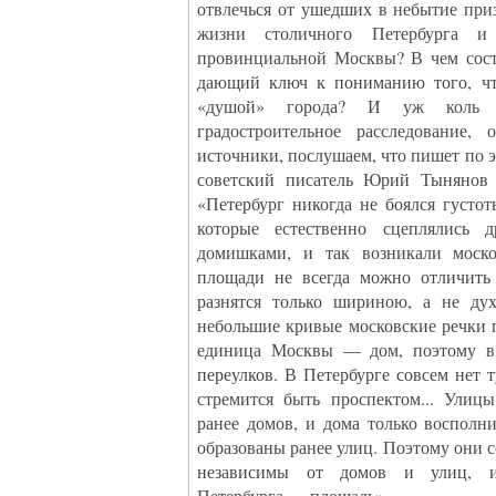
отвлечься от ушедших в небытие при
жизни столичного Петербурга и
провинциальной Москвы? В чем сост
дающий ключ к пониманию того, чт
«душой» города? И уж коль 
градостроительное расследование, 
источники, послушаем, что пишет по 
советский писатель Юрий Тынянов 
«Петербург никогда не боялся густо
которые естественно сцеплялись д
домишками, и так возникали моско
площади не всегда можно отличить
разнятся только шириною, а не дух
небольшие кривые московские речки 
единица Москвы — дом, поэтому в
переулков. В Петербурге совсем нет 
стремится быть проспектом... Улиц
ранее домов, и дома только воспол
образованы ранее улиц. Поэтому они 
независимы от домов и улиц, и
Петербурга — площадь».