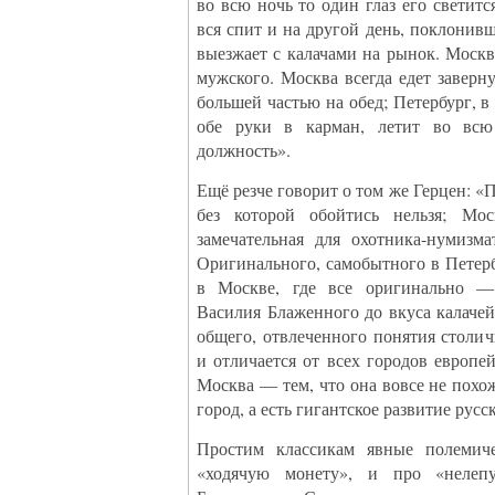
во всю ночь то один глаз его светитс
вся спит и на другой день, поклонивш
выезжает с калачами на рынок. Москв
мужского. Москва всегда едет завер
большей частью на обед; Петербург, в
обе руки в карман, летит во вс
должность».
Ещё резче говорит о том же Герцен: «
без которой обойтись нельзя; Мо
замечательная для охотника-нумизма
Оригинального, самобытного в Петербу
в Москве, где все оригинально —
Василия Блаженного до вкуса калаче
общего, отвлеченного понятия столич
и отличается от всех городов европей
Москва — тем, что она вовсе не похо
город, а есть гигантское развитие русс
Простим классикам явные полеми
«ходячую монету», и про «нелеп