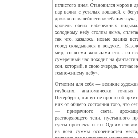
иглистого инея. Становился мороз в д
пар валил с усталых лошадей, с бег
дрожал от малейшего колебания звука, 
кровель обеих набережных подыма
холодному небу столпы дыма, сплетая
так что, казалось, новые здания вс
город складывался в воздухе... Казал
мир, со всеми жильцами его... со в
сумеречный час походит на фантасти
сон, который, в свою очередь, тотчас 
темно-синему небу».
Отметим для себя — великие художни
глубоких, анатомически точных 
Петербурга, пишут не просто об архит
них от общего состояния того, что се
— призрачного света, дрожаще
растворяющего тени, пустынного пр
суеты проспекта и т.п. Одним словом,
из всей суммы особенностей места
контекст для восприятия архитектуры.