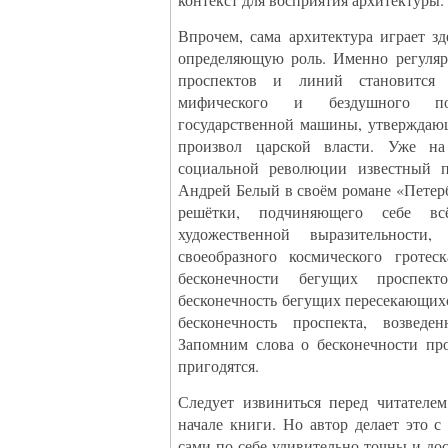
Впрочем, сама архитектура играет з
определяющую роль. Именно регуляр
проспектов и линий становится
мифического и бездушного пор
государственной машины, утверждаю
произвол царской власти. Уже н
социальной революции известный п
Андрей Белый в своём романе «Петерб
решётки, подчиняющего себе в
художественной выразительности
своеобразного космического гротес
бесконечности бегущих проспек
бесконечность бегущих пересекающих
бесконечность проспекта, возведе
Запомним слова о бесконечности пр
пригодятся.
Следует извиниться перед читателе
начале книги. Но автор делает это 
сами по себе удивительно точны и дос