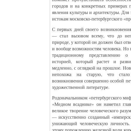
городов и на конкретных примерах п
явления культуры и архитектуры. Для 
истокам московско-петербургского «пр
С первых дней своего возникновени
— стал вызовом всему, что до не
природе, у которой он должен был отв
и вообще возможностям человека. Но 
традиционному представлению о
историей, который растет и разви
медленно, с оглядкой на прошлое. Нов
непохожа на старую, что стало
возникновения совершенно особой пе
художественной литературе.
Родоначальником «петербургского ми
«Медном всаднике» он наметил гла
великое творение человеческого разум
— искусственно созданный «имперск
унижающий человеческую личность.
этому порождению железной воли кор